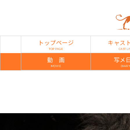
トップページ
キャス
TOP PAGE
CAST LI
動 画
写メ
MOVIE
DIAR