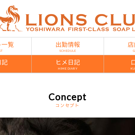
ト一覧
出勤情報
店
ST
SCHEDULE
G
日記
ヒメ日記
Y
HIME DIARY
KU
Concept
コンセプト